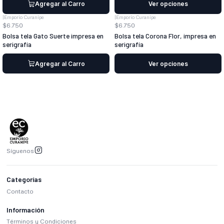
Agregar al Carro
Ver opciones
|
Emporio Curanipe
|
Emporio Curanipe
$6.750
$6.750
Bolsa tela Gato Suerte impresa en
Bolsa tela Corona Flor, impresa en
serigrafía
serigrafía
Agregar al Carro
Ver opciones
Síguenos
Categorías
Contacto
Información
Términos y Condiciones