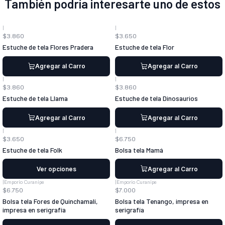
También podría interesarte uno de estos
|
|
$3.860
$3.650
Estuche de tela Flores Pradera
Estuche de tela Flor
Agregar al Carro
Agregar al Carro
|
|
$3.860
$3.860
Estuche de tela Llama
Estuche de tela Dinosaurios
Agregar al Carro
Agregar al Carro
|
|
$3.650
$6.750
Estuche de tela Folk
Bolsa tela Mamá
Ver opciones
Agregar al Carro
|
Emporio Curanipe
|
Emporio Curanipe
$6.750
$7.000
Bolsa tela Fores de Quinchamalí,
Bolsa tela Tenango, impresa en
impresa en serigrafía
serigrafía