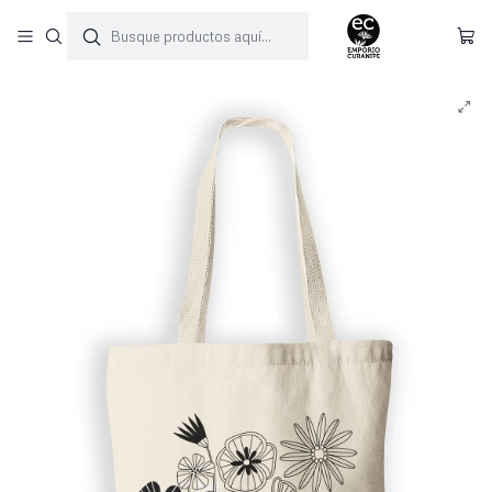
Inicio
Bolsas
Bolsa tela Fores de Quinchamalí, impresa en serigrafía